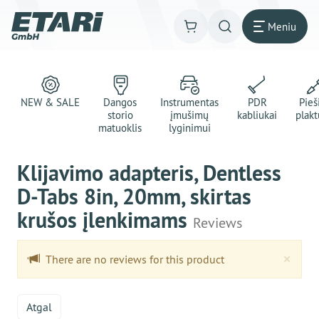
Meniu
NEW & SALE
Dangos
Instrumentas
PDR
Pie
storio
įmušimų
kabliukai
plakt
matuoklis
lyginimui
Klijavimo adapteris, Dentless
D-Tabs 8in, 20mm, skirtas
krušos įlenkimams
Reviews
Clo
×
There are no reviews for this product
Atgal