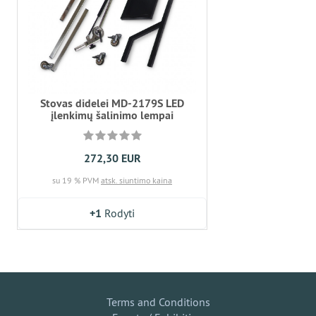
Stovas didelei MD-2179S LED
įlenkimų šalinimo lempai
272,30 EUR
su 19 % PVM
atsk. siuntimo kaina
+1
Rodyti
Terms and Conditions