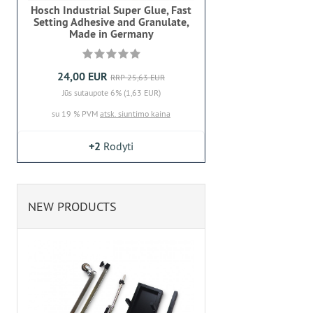
Hosch Industrial Super Glue, Fast
Setting Adhesive and Granulate,
Made in Germany
24,00 EUR
RRP 25,63 EUR
Jūs sutaupote 6% (1,63 EUR)
su 19 % PVM
atsk. siuntimo kaina
+2
Rodyti
NEW PRODUCTS