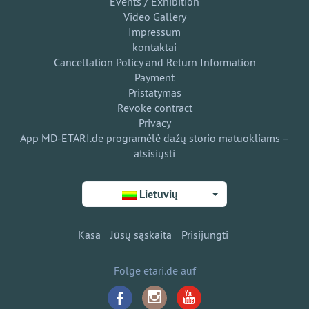
Events / Exhibition
Video Gallery
Impressum
kontaktai
Cancellation Policy and Return Information
Payment
Pristatymas
Revoke contract
Privacy
App MD-ETARI.de programėlė dažų storio matuokliams –
atsisiųsti
Lietuvių
Kasa
Jūsų sąskaita
Prisijungti
Folge etari.de auf