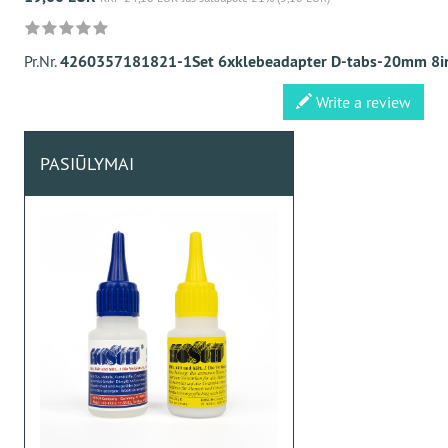
Pr.Nr.
4260357181821-1Set 6xklebeadapter D-tabs-20mm 8i
Write a review
PASIŪLYMAI