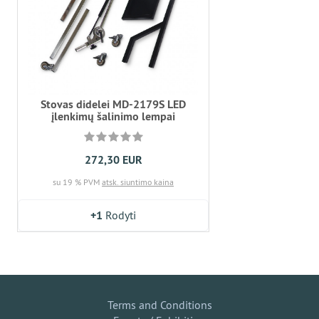
Stovas didelei MD-2179S LED
įlenkimų šalinimo lempai
272,30 EUR
su 19 % PVM
atsk. siuntimo kaina
+1
Rodyti
Terms and Conditions