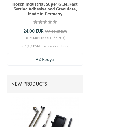
Hosch Industrial Super Glue, Fast
Setting Adhesive and Granulate,
Made in Germany
24,00 EUR
RRP 25,63 EUR
Jūs sutaupote 6% (1,63 EUR)
su 19 % PVM
atsk. siuntimo kaina
+2
Rodyti
NEW PRODUCTS