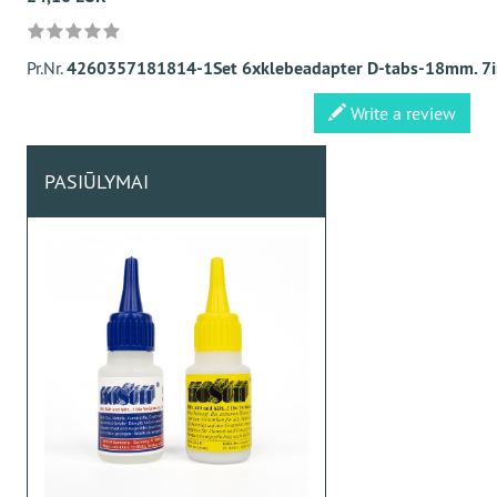
Pr.Nr.
4260357181814-1Set 6xklebeadapter D-tabs-18mm. 7
Write a review
PASIŪLYMAI