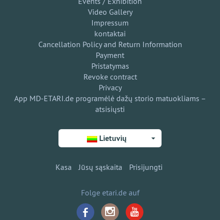
Events / Exhibition
Video Gallery
Impressum
kontaktai
Cancellation Policy and Return Information
Payment
Pristatymas
Revoke contract
Privacy
App MD-ETARI.de programėlė dažų storio matuokliams –
atsisiųsti
Lietuvių
Kasa
Jūsų sąskaita
Prisijungti
Folge etari.de auf