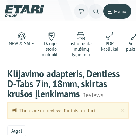
Meniu
NEW & SALE
Dangos
Instrumentas
PDR
Pie
storio
įmušimų
kabliukai
plakt
matuoklis
lyginimui
Klijavimo adapteris, Dentless
D-Tabs 7in, 18mm, skirtas
krušos įlenkimams
Reviews
Clo
×
There are no reviews for this product
Atgal