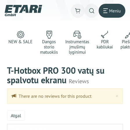
Meniu
NEW & SALE
Dangos
Instrumentas
PDR
Pie
storio
įmušimų
kabliukai
plakt
matuoklis
lyginimui
T-Hotbox PRO 300 vatų su
spalvotu ekranu
Reviews
Clo
×
There are no reviews for this product
Atgal