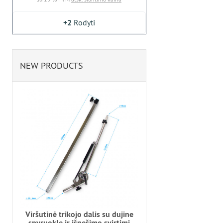
+2
Rodyti
NEW PRODUCTS
Viršutinė trikojo dalis su dujine
spyruokle ir išnešimo svirtimi