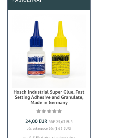
Hosch Industrial Super Glue, Fast
Setting Adhesive and Granulate,
Made in Germany
24,00 EUR
RRP 25,63 EUR
Jūs sutaupote 6% (1,63 EUR)
su 19 % PVM
atsk. siuntimo kaina