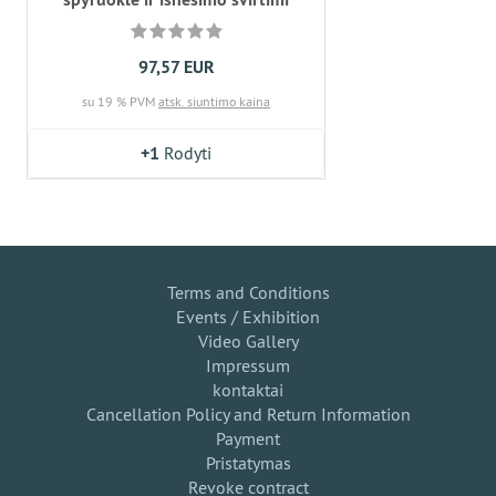
97,57 EUR
su 19 % PVM
atsk. siuntimo kaina
+1
Rodyti
Terms and Conditions
Events / Exhibition
Video Gallery
Impressum
kontaktai
Cancellation Policy and Return Information
Payment
Pristatymas
Revoke contract