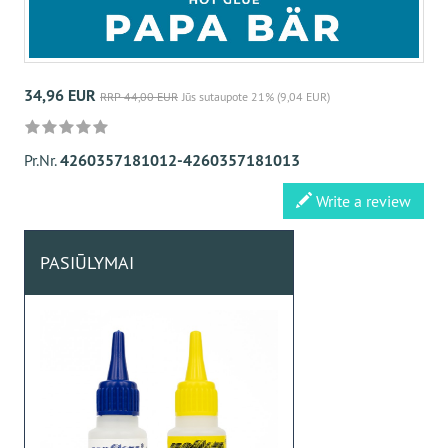
34,96 EUR
RRP 44,00 EUR
Jūs sutaupote 21% (9,04 EUR)
Pr.Nr.
4260357181012-4260357181013
Write a review
PASIŪLYMAI