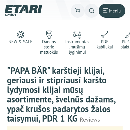
Meniu
NEW & SALE
Dangos
Instrumentas
PDR
Pie
storio
įmušimų
kabliukai
plakt
matuoklis
lyginimui
"PAPA BÄR" karštieji klijai,
geriausi ir stipriausi karšto
lydymosi klijai mūsų
asortimente, švelnūs dažams,
ypač krušos padarytos žalos
taisymui, PDR 1 KG
Reviews