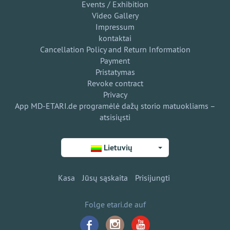
Events / Exhibition
Video Gallery
Impressum
kontaktai
Cancellation Policy and Return Information
Payment
Pristatymas
Revoke contract
Privacy
App MD-ETARI.de programėlė dažų storio matuokliams –
atsisiųsti
Lietuvių
Kasa
Jūsų sąskaita
Prisijungti
Folge etari.de auf