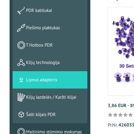
PDR kabliukai
Piešimo plaktukas
T Hotbox PDR
Klijų technologija
Lipnus adapteris
Klijų lazdelės / Karšti klijai
3,86 EUR - 8
Šalti klijais PDR
Pr.Nr.
426035
Maitinimo stūmimo mokymas