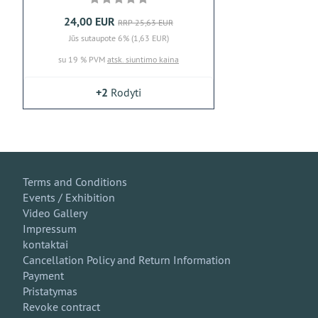
24,00 EUR
RRP 25,63 EUR
Jūs sutaupote 6% (1,63 EUR)
su 19 % PVM
atsk. siuntimo kaina
+2
Rodyti
Terms and Conditions
Events / Exhibition
Video Gallery
Impressum
kontaktai
Cancellation Policy and Return Information
Payment
Pristatymas
Revoke contract