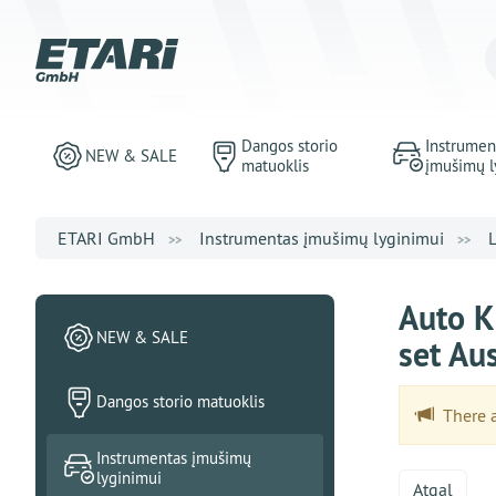
Dangos storio
Instrumen
NEW & SALE
matuoklis
įmušimų l
ETARI GmbH
Instrumentas įmušimų lyginimui
Auto K
NEW & SALE
set Au
Dangos storio matuoklis
There ar
Instrumentas įmušimų
lyginimui
Atgal