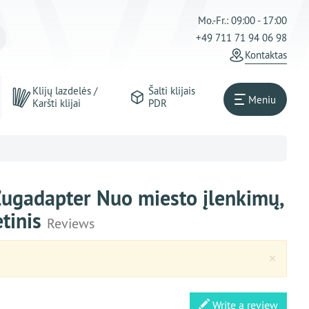
Mo.-Fr.: 09:00 - 17:00
+49 711 71 94 06 98
Kontaktas
Klijų lazdelės /
Šalti klijais
Meniu
Karšti klijai
PDR
 Zugadapter Nuo miesto įlenkimų,
etinis
Reviews
Clos
×
Write a review