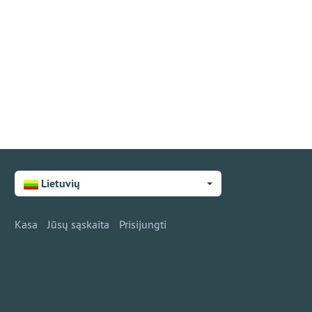
Lietuvių
Kasa
Jūsų sąskaita
Prisijungti