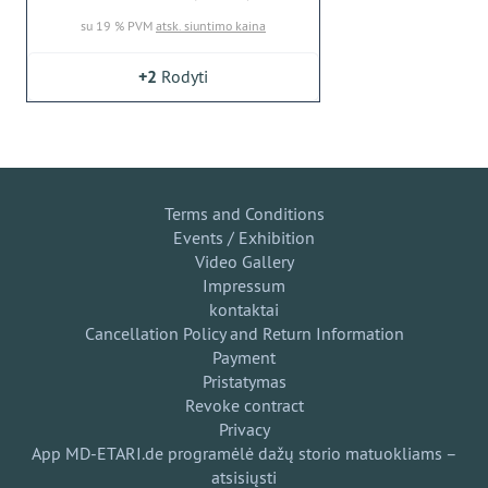
su 19 % PVM
atsk. siuntimo kaina
+2
Rodyti
Terms and Conditions
Events / Exhibition
Video Gallery
Impressum
kontaktai
Cancellation Policy and Return Information
Payment
Pristatymas
Revoke contract
Privacy
App MD-ETARI.de programėlė dažų storio matuokliams –
atsisiųsti