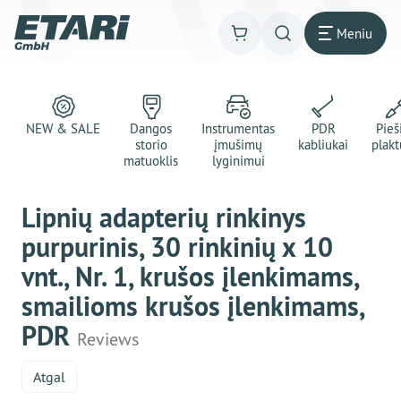
Meniu
NEW & SALE
Dangos
Instrumentas
PDR
Pie
storio
įmušimų
kabliukai
plakt
matuoklis
lyginimui
Lipnių adapterių rinkinys
purpurinis, 30 rinkinių x 10
vnt., Nr. 1, krušos įlenkimams,
smailioms krušos įlenkimams,
PDR
Reviews
Atgal