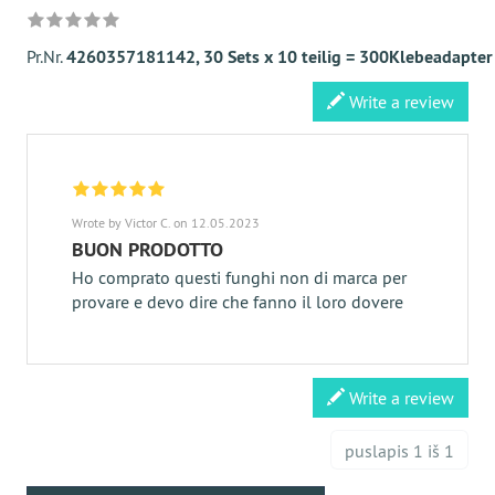
Pr.Nr.
4260357181142, 30 Sets x 10 teilig = 300Klebeadapter li
Write a review
Wrote by Victor C. on 12.05.2023
BUON PRODOTTO
Ho comprato questi funghi non di marca per
provare e devo dire che fanno il loro dovere
Write a review
puslapis 1 iš 1