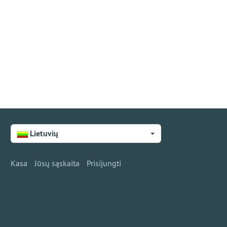
Lietuvių
Kasa
Jūsų sąskaita
Prisijungti