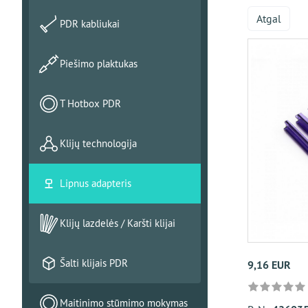
Atgal
PDR kabliukai
Piešimo plaktukas
T Hotbox PDR
Klijų technologija
Lipnus adapteris
Klijų lazdelės / Karšti klijai
Šalti klijais PDR
9,16 EUR
Maitinimo stūmimo mokymas