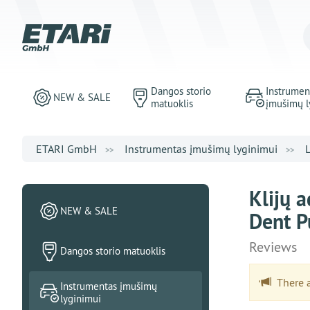
Dangos storio
Instrumen
NEW & SALE
matuoklis
įmušimų l
ETARI GmbH
Instrumentas įmušimų lyginimui
Klijų a
NEW & SALE
Dent Pu
Reviews
Dangos storio matuoklis
There ar
Instrumentas įmušimų
lyginimui