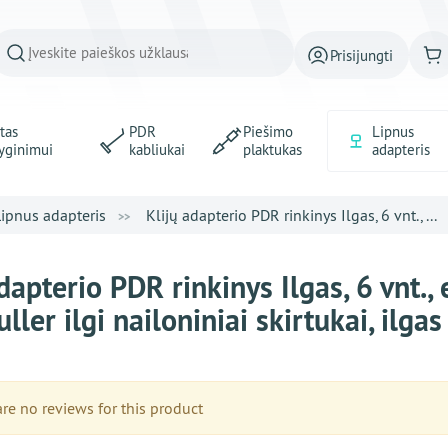
Prisijungti
tas
PDR
Piešimo
Lipnus
yginimui
kabliukai
plaktukas
adapteris
Lipnus adapteris
Klijų adapterio PDR rinkinys Ilgas, 6 vnt., ...
dapterio PDR rinkinys Ilgas, 6 vnt.
ller ilgi nailoniniai skirtukai, ilg
e no reviews for this product