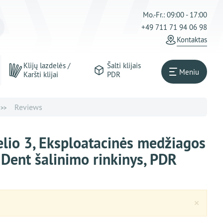
Mo.-Fr.: 09:00 - 17:00
+49 711 71 94 06 98
Kontaktas
Klijų lazdelės /
Šalti klijais
Meniu
Karšti klijai
PDR
Reviews
, elio 3, Eksploatacinės medžiagos
as Dent šalinimo rinkinys, PDR
Clos
×