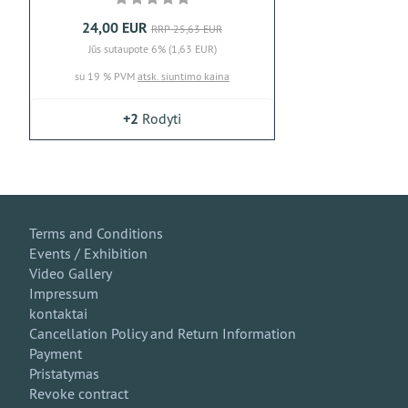
24,00 EUR
RRP 25,63 EUR
Jūs sutaupote 6% (1,63 EUR)
su 19 % PVM
atsk. siuntimo kaina
+2
Rodyti
Terms and Conditions
Events / Exhibition
Video Gallery
Impressum
kontaktai
Cancellation Policy and Return Information
Payment
Pristatymas
Revoke contract