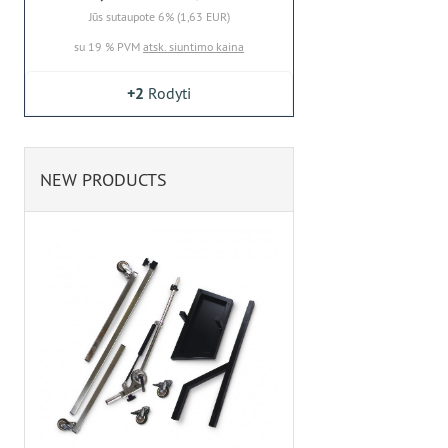
Jūs sutaupote 6% (1,63 EUR)
su 19 % PVM
atsk. siuntimo kaina
+2
Rodyti
NEW PRODUCTS