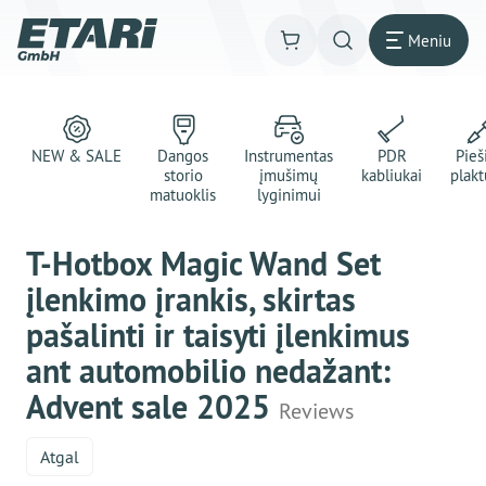
Meniu
NEW & SALE
Dangos
Instrumentas
PDR
Pie
storio
įmušimų
kabliukai
plakt
matuoklis
lyginimui
T-Hotbox Magic Wand Set
įlenkimo įrankis, skirtas
pašalinti ir taisyti įlenkimus
ant automobilio nedažant:
Advent sale 2025
Reviews
Atgal