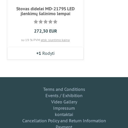
Stovas didelei MD-2179S LED
įlenkimų šalinimo lempai
272,30 EUR
su 19 % PVM
atsk. siuntimo kaina
+1
Rodyti
Terms and Conditions
Events / Exhibition
Video Gallery
Impressum
kontaktai
Cancellation Policy and Return Information
Payment