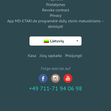
Pristatymas
Revoke contract
Privacy
App MD-ETARI.de programėlė dažų storio matuokliams –
atsisiųsti
Lietuvių
Kasa
Jūsų sąskaita
Prisijungti
Folge etari.de auf
+49 711-71 94 06 98