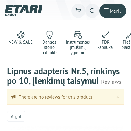
Meniu
NEW & SALE
Dangos
Instrumentas
PDR
Pie
storio
įmušimų
kabliukai
plakt
matuoklis
lyginimui
Lipnus adapteris Nr.5, rinkinys
po 10, įlenkimų taisymui
Reviews
Clo
×
There are no reviews for this product
Atgal