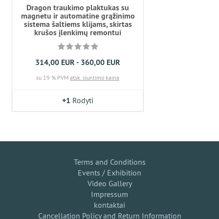
Dragon traukimo plaktukas su
magnetu ir automatine grąžinimo
sistema šaltiems klijams, skirtas
krušos įlenkimų remontui
314,00 EUR - 360,00 EUR
su 19 % PVM
atsk. siuntimo kaina
+1
Rodyti
Terms and Conditions
Events / Exhibition
Video Gallery
Impressum
kontaktai
Cancellation Policy and Return Information