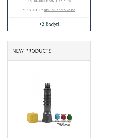
Jūs sutaupote 6% (1,63 EUR)
su 19 % PVM
atsk. siuntimo kaina
+2
Rodyti
NEW PRODUCTS