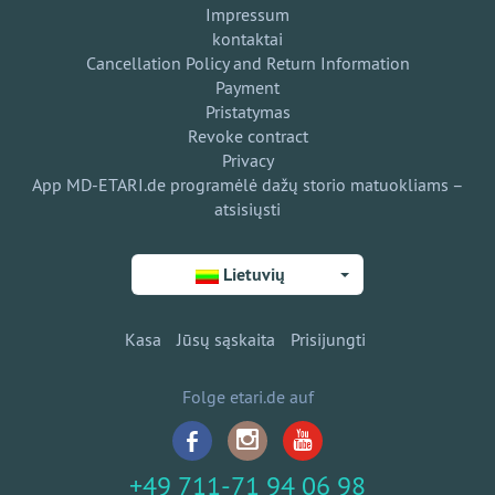
Impressum
kontaktai
Cancellation Policy and Return Information
Payment
Pristatymas
Revoke contract
Privacy
App MD-ETARI.de programėlė dažų storio matuokliams –
atsisiųsti
Lietuvių
Kasa
Jūsų sąskaita
Prisijungti
Folge etari.de auf
+49 711-71 94 06 98