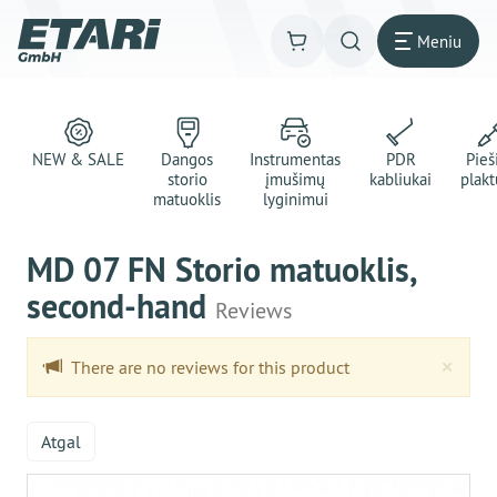
Meniu
NEW & SALE
Dangos
Instrumentas
PDR
Pie
storio
įmušimų
kabliukai
plakt
matuoklis
lyginimui
MD 07 FN Storio matuoklis,
second-hand
Reviews
Clo
×
There are no reviews for this product
Atgal