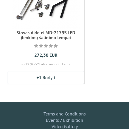
Stovas didelei MD-2179S LED
įlenkimų šalinimo lempai
272,30 EUR
su 19 % PVM
atsk. siuntimo kaina
+1
Rodyti
Terms and Conditions
Events / Exhibition
Video Gallery