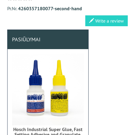
Pr.Nr.
4260357180077-second-hand
Write a review
PASIŪLYMAI
Hosch Industrial Super Glue, Fast
Setting Adhesive and Granulate,