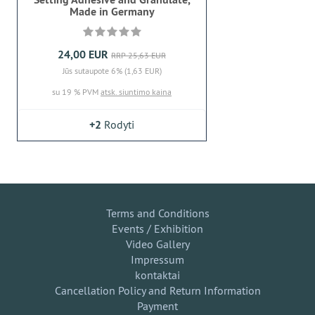
Made in Germany
24,00 EUR
RRP 25,63 EUR
Jūs sutaupote 6% (1,63 EUR)
su 19 % PVM
atsk. siuntimo kaina
+2
Rodyti
Terms and Conditions
Events / Exhibition
Video Gallery
Impressum
kontaktai
Cancellation Policy and Return Information
Payment