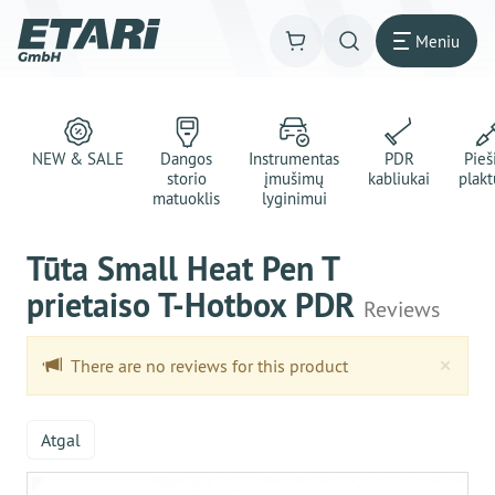
Meniu
NEW & SALE
Dangos
Instrumentas
PDR
Pie
storio
įmušimų
kabliukai
plakt
matuoklis
lyginimui
Tūta Small Heat Pen T
prietaiso T-Hotbox PDR
Reviews
Clo
×
There are no reviews for this product
Atgal