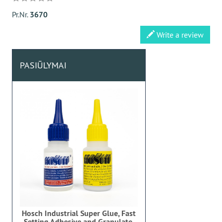
Pr.Nr.
3670
Write a review
PASIŪLYMAI
Hosch Industrial Super Glue, Fast
Setting Adhesive and Granulate,