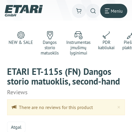
Meniu
NEW & SALE
Dangos
Instrumentas
PDR
Pie
storio
įmušimų
kabliukai
plakt
matuoklis
lyginimui
ETARI ET-115s (FN) Dangos
storio matuoklis, second-hand
Reviews
Clo
×
There are no reviews for this product
Atgal