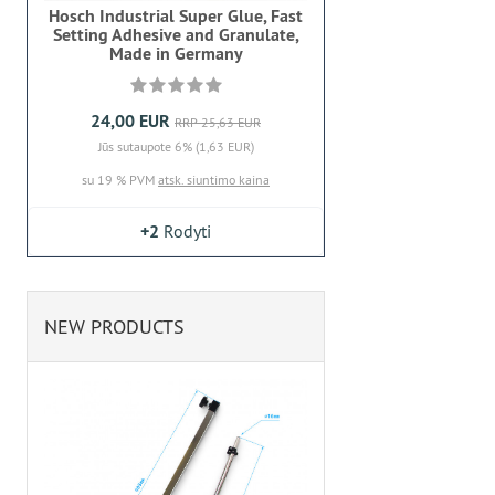
Hosch Industrial Super Glue, Fast
Setting Adhesive and Granulate,
Made in Germany
24,00 EUR
RRP 25,63 EUR
Jūs sutaupote 6% (1,63 EUR)
su 19 % PVM
atsk. siuntimo kaina
+2
Rodyti
NEW PRODUCTS