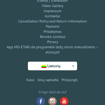
Events / Exhibition
Video Gallery
Impressum
kontaktai
Cancellation Policy and Return Information
Payment
Pristatymas
Revoke contract
Privacy
App MD-ETARI.de programėlė dažų storio matuokliams –
atsisiųsti
Lietuvių
Kasa
Jūsų sąskaita
Prisijungti
Folge etari.de auf