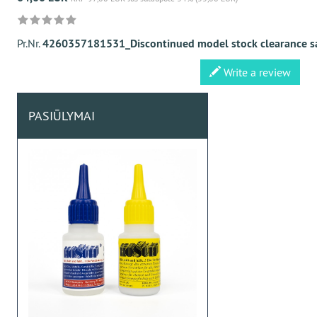
Pr.Nr.
4260357181531_Discontinued model stock clearance s
Write a review
PASIŪLYMAI