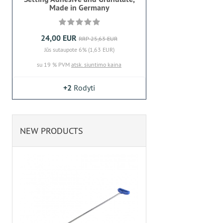
Made in Germany
24,00 EUR
RRP 25,63 EUR
Jūs sutaupote 6% (1,63 EUR)
su 19 % PVM
atsk. siuntimo kaina
+2
Rodyti
NEW PRODUCTS