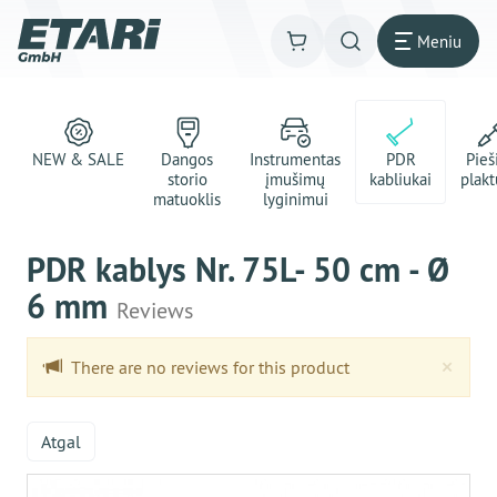
Meniu
NEW & SALE
Dangos
Instrumentas
PDR
Pie
storio
įmušimų
kabliukai
plakt
matuoklis
lyginimui
PDR kablys Nr. 75L- 50 cm - Ø
6 mm
Reviews
Clo
×
There are no reviews for this product
Atgal