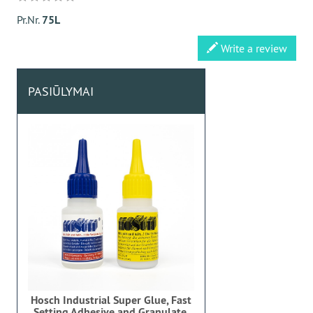
Pr.Nr.
75L
Write a review
PASIŪLYMAI
Hosch Industrial Super Glue, Fast
Setting Adhesive and Granulate,