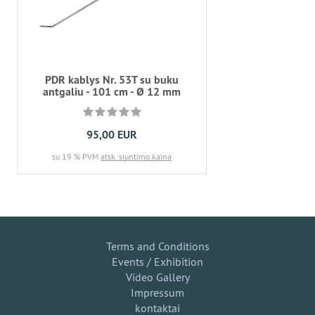
PDR kablys Nr. 53T su buku
antgaliu - 101 cm - Ø 12 mm
95,00 EUR
su 19 % PVM
atsk. siuntimo kaina
Terms and Conditions
Events / Exhibition
Video Gallery
Impressum
kontaktai