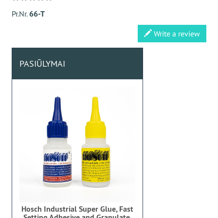
Pr.Nr.
66-T
Write a review
PASIŪLYMAI
Hosch Industrial Super Glue, Fast
Setting Adhesive and Granulate,