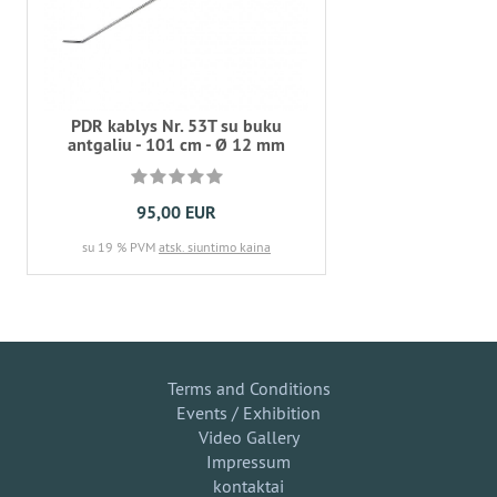
PDR kablys Nr. 53T su buku
antgaliu - 101 cm - Ø 12 mm
95,00 EUR
su 19 % PVM
atsk. siuntimo kaina
Terms and Conditions
Events / Exhibition
Video Gallery
Impressum
kontaktai