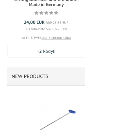
Made in Germany
24,00 EUR
RRP 25,63 EUR
Jūs sutaupote 6% (1,63 EUR)
su 19 % PVM
atsk. siuntimo kaina
+2
Rodyti
NEW PRODUCTS