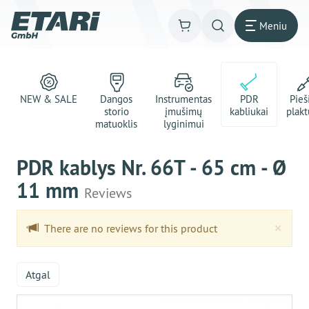
Meniu
NEW & SALE
Dangos
Instrumentas
PDR
Pie
storio
įmušimų
kabliukai
plakt
matuoklis
lyginimui
PDR kablys Nr. 66T - 65 cm - Ø
11 mm
Reviews
Clo
×
There are no reviews for this product
Atgal