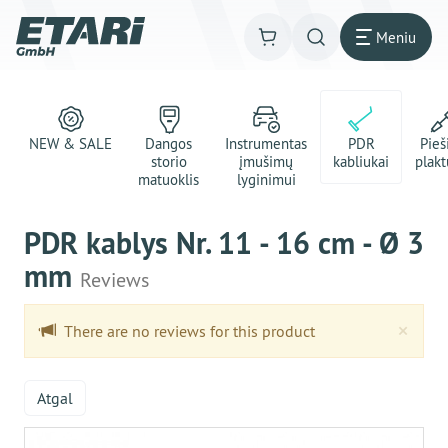
Meniu
NEW & SALE
Dangos
Instrumentas
PDR
Pie
storio
įmušimų
kabliukai
plakt
matuoklis
lyginimui
PDR kablys Nr. 11 - 16 cm - Ø 3
mm
Reviews
Clo
×
There are no reviews for this product
Atgal