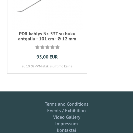
PDR kablys Nr. 53T su buku
antgaliu - 101 cm - Ø 12 mm
95,00 EUR
su 19 % PVM
atsk. siuntimo kaina
Terms and Conditions
Events / Exhibition
Video Gallery
Impressum
kontaktai