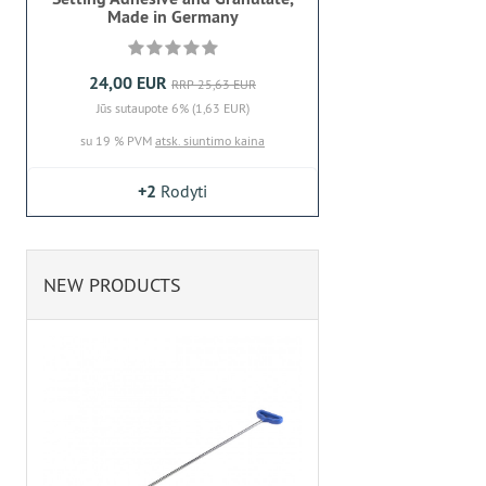
Made in Germany
24,00 EUR
RRP 25,63 EUR
Jūs sutaupote 6% (1,63 EUR)
su 19 % PVM
atsk. siuntimo kaina
+2
Rodyti
NEW PRODUCTS