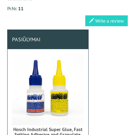
Pr.Nr.
11
Write a review
PASIŪLYMAI
Hosch Industrial Super Glue, Fast
Setting Adhesive and Granulate,