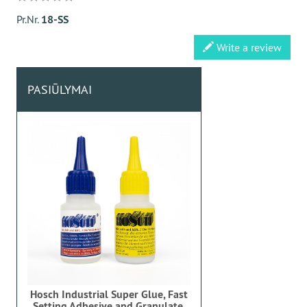
Pr.Nr.
18-SS
Write a review
PASIŪLYMAI
Hosch Industrial Super Glue, Fast
Setting Adhesive and Granulate,