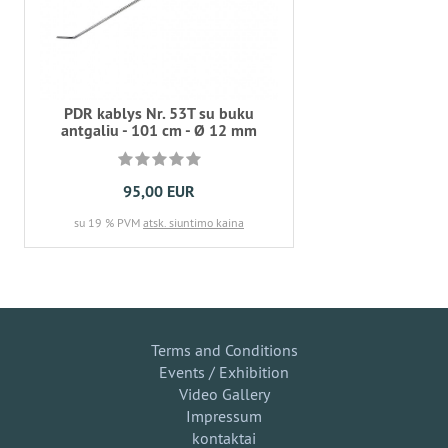
PDR kablys Nr. 53T su buku
antgaliu - 101 cm - Ø 12 mm
95,00 EUR
su 19 % PVM
atsk. siuntimo kaina
Terms and Conditions
Events / Exhibition
Video Gallery
Impressum
kontaktai