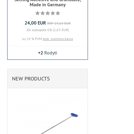
Made in Germany
24,00 EUR
RRP 25,63 EUR
Jūs sutaupote 6% (1,63 EUR)
su 19 % PVM
atsk. siuntimo kaina
+2
Rodyti
NEW PRODUCTS