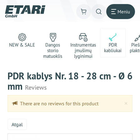
Meniu
NEW & SALE
Dangos
Instrumentas
PDR
Pie
storio
įmušimų
kabliukai
plakt
matuoklis
lyginimui
PDR kablys Nr. 18 - 28 cm - Ø 6
mm
Reviews
Clo
×
There are no reviews for this product
Atgal