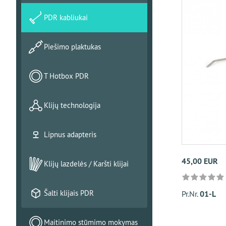
PDR kabliukai
Piešimo plaktukas
T Hotbox PDR
Klijų technologija
Lipnus adapteris
45,00 EUR
Klijų lazdelės / Karšti klijai
Šalti klijais PDR
Pr.Nr.
01-L
Maitinimo stūmimo mokymas