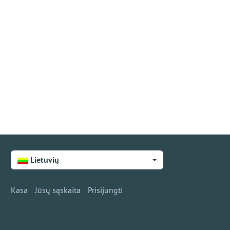
Lietuvių
Kasa
Jūsų sąskaita
Prisijungti