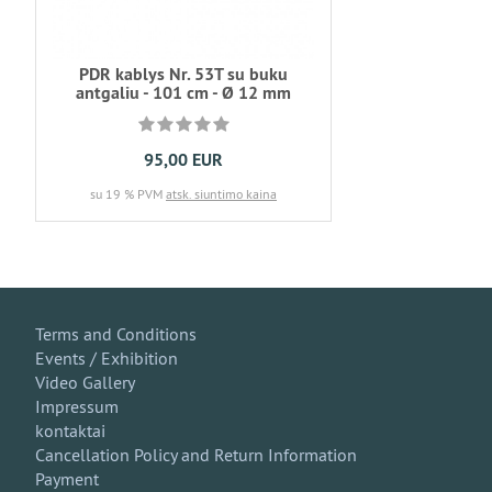
PDR kablys Nr. 53T su buku
antgaliu - 101 cm - Ø 12 mm
95,00 EUR
su 19 % PVM
atsk. siuntimo kaina
Terms and Conditions
Events / Exhibition
Video Gallery
Impressum
kontaktai
Cancellation Policy and Return Information
Payment