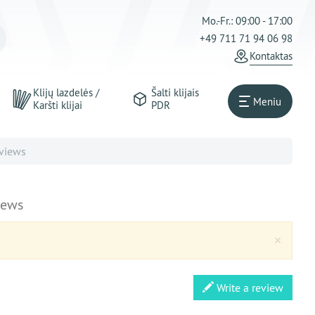
Mo.-Fr.: 09:00 - 17:00
+49 711 71 94 06 98
Kontaktas
Klijų lazdelės /
Šalti klijais
Meniu
Karšti klijai
PDR
views
iews
Clos
×
Write a review