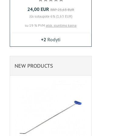
24,00 EUR
RRP 25,63 EUR
Jūs sutaupote 6% (1,63 EUR)
su 19 % PVM
atsk. siuntimo kaina
+2
Rodyti
NEW PRODUCTS