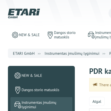
Dangos storio
Instrumen
NEW & SALE
matuoklis
įmušimų l
ETARI GmbH
Instrumentas įmušimų lyginimui
PDR ka
NEW & SALE
There ar
Dangos storio matuoklis
Atgal
Instrumentas įmušimų
lyginimui