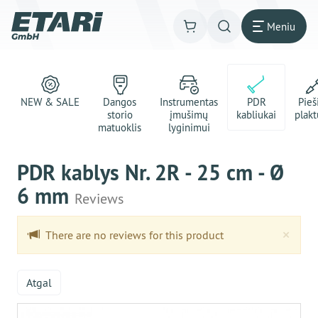
Meniu
NEW & SALE
Dangos
Instrumentas
PDR
Pie
storio
įmušimų
kabliukai
plakt
matuoklis
lyginimui
PDR kablys Nr. 2R - 25 cm - Ø
6 mm
Reviews
Clo
×
There are no reviews for this product
Atgal