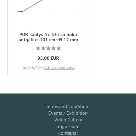
PDR kablys Nr. 53T su buku
antgaliu - 101 cm - Ø 12 mm
95,00 EUR
su 19 % PVM
atsk. siuntimo kaina
Terms and Conditions
Events / Exhibition
Video Gallery
Impressum
kontaktai