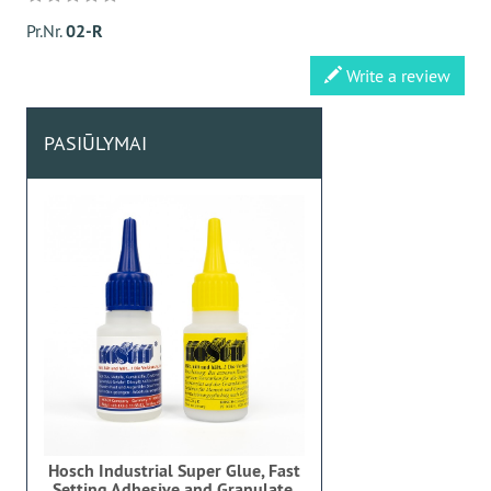
Pr.Nr.
02-R
Write a review
PASIŪLYMAI
Hosch Industrial Super Glue, Fast
Setting Adhesive and Granulate,