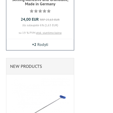
Made in Germany
24,00 EUR
RRP 25,63 EUR
Jūs sutaupote 6% (1,63 EUR)
su 19 % PVM
atsk. siuntimo kaina
+2
Rodyti
NEW PRODUCTS