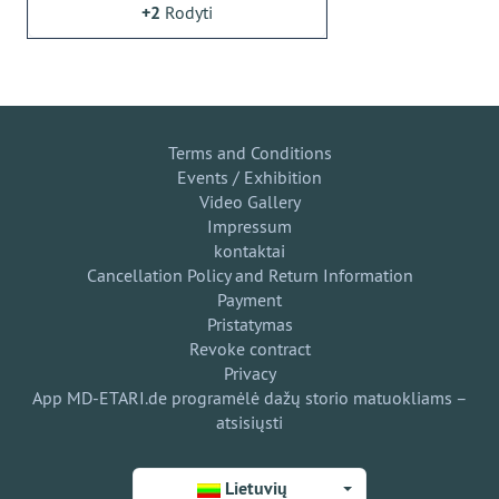
+2
Rodyti
Terms and Conditions
Events / Exhibition
Video Gallery
Impressum
kontaktai
Cancellation Policy and Return Information
Payment
Pristatymas
Revoke contract
Privacy
App MD-ETARI.de programėlė dažų storio matuokliams –
atsisiųsti
Lietuvių