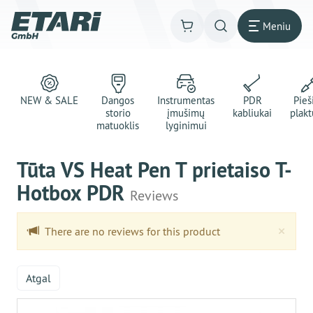
Meniu
NEW & SALE
Dangos
Instrumentas
PDR
Pie
storio
įmušimų
kabliukai
plakt
matuoklis
lyginimui
Tūta VS Heat Pen T prietaiso T-
Hotbox PDR
Reviews
Clo
×
There are no reviews for this product
Atgal