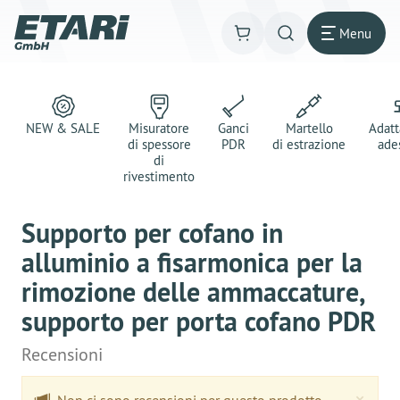
Menu
NEW & SALE
Misuratore
Ganci
Martello
Adatt
di spessore
PDR
di estrazione
ade
di
rivestimento
Supporto per cofano in
alluminio a fisarmonica per la
rimozione delle ammaccature,
supporto per porta cofano PDR
Recensioni
Clo
×