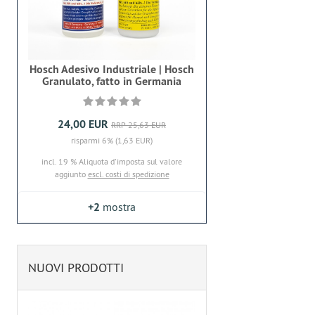
Hosch Adesivo Industriale | Hosch
Granulato, fatto in Germania
24,00 EUR
RRP 25,63 EUR
risparmi 6% (1,63 EUR)
incl. 19 % Aliquota d'imposta sul valore
aggiunto
escl. costi di spedizione
+2
mostra
NUOVI PRODOTTI