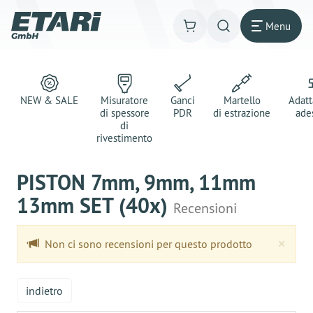
Menu
NEW & SALE
Misuratore
Ganci
Martello
Adatt
di spessore
PDR
di estrazione
ade
di
rivestimento
PISTON 7mm, 9mm, 11mm
13mm SET (40x)
Recensioni
Clo
×
Non ci sono recensioni per questo prodotto
indietro