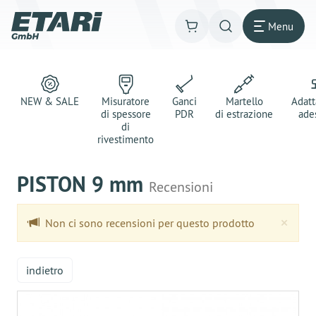
Menu
NEW & SALE
Misuratore
Ganci
Martello
Adatt
di spessore
PDR
di estrazione
ade
di
rivestimento
PISTON 9 mm
Recensioni
Clo
×
Non ci sono recensioni per questo prodotto
indietro