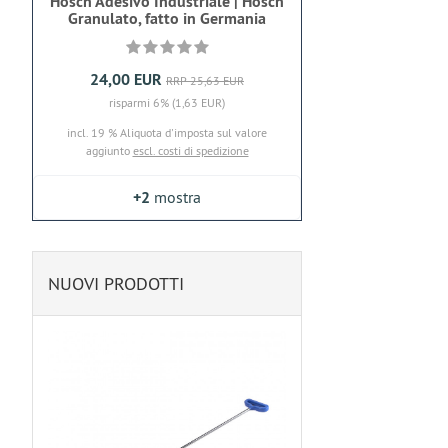
Hosch Adesivo Industriale | Hosch
Granulato, fatto in Germania
24,00 EUR
RRP 25,63 EUR
risparmi 6% (1,63 EUR)
incl. 19 % Aliquota d'imposta sul valore
aggiunto
escl. costi di spedizione
+2
mostra
NUOVI PRODOTTI