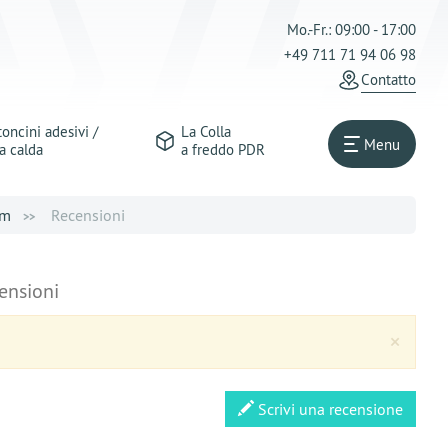
Mo.-Fr.: 09:00 - 17:00
+49 711 71 94 06 98
Сontatto
oncini adesivi /
La Colla
Menu
a calda
a freddo PDR
mm
Recensioni
ensioni
Clos
×
Scrivi una recensione