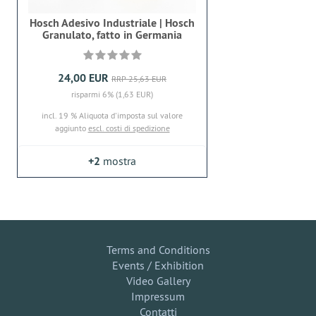
Hosch Adesivo Industriale | Hosch
Granulato, fatto in Germania
24,00 EUR
RRP 25,63 EUR
risparmi 6% (1,63 EUR)
incl. 19 % Aliquota d'imposta sul valore
aggiunto
escl. costi di spedizione
+2
mostra
Terms and Conditions
Events / Exhibition
Video Gallery
Impressum
Contatti