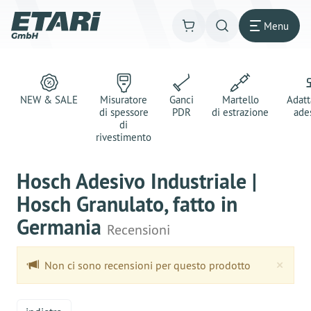
Menu
NEW & SALE
Misuratore
Ganci
Martello
Adatt
di spessore
PDR
di estrazione
ade
di
rivestimento
Hosch Adesivo Industriale |
Hosch Granulato, fatto in
Germania
Recensioni
Clo
×
Non ci sono recensioni per questo prodotto