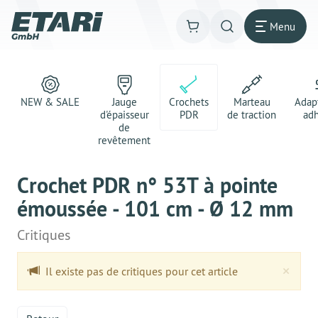
Menu
NEW & SALE
Jauge
Crochets
Marteau
Adap
d'épaisseur
PDR
de traction
adh
de
revêtement
Crochet PDR n° 53T à pointe
émoussée - 101 cm - Ø 12 mm
Critiques
Clo
×
Il existe pas de critiques pour cet article