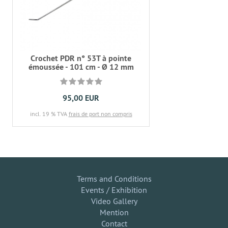
Crochet PDR n° 53T à pointe
émoussée - 101 cm - Ø 12 mm
95,00 EUR
incl. 19 % TVA
frais de port non compris
Terms and Conditions
Events / Exhibition
Video Gallery
Mention
Contact