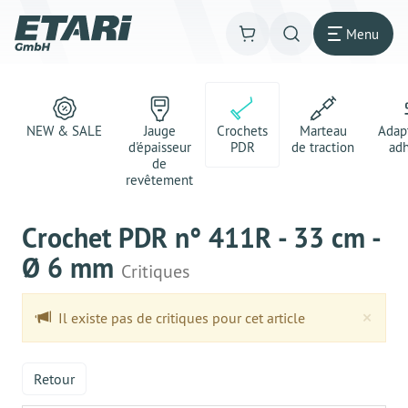
Menu
NEW & SALE
Jauge
Crochets
Marteau
Adap
d'épaisseur
PDR
de traction
adh
de
revêtement
Crochet PDR n° 411R - 33 cm -
Ø 6 mm
Critiques
Clo
×
Il existe pas de critiques pour cet article
Retour