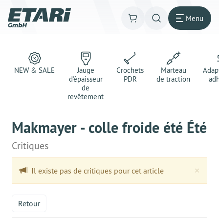
Menu
NEW & SALE
Jauge
Crochets
Marteau
Adap
d'épaisseur
PDR
de traction
adh
de
revêtement
Makmayer - colle froide été Été
Critiques
Clo
×
Il existe pas de critiques pour cet article
Retour