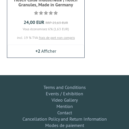
Granules, Made in Germany
24,00 EUR
RRP 25,63 EUR
Vous économisez 6% (1,63 EUR)
incl. 19 % TVA
frais de port non compris
+2
Afficher
Terms and Conditions
Events / Exhibition
Video Gallery
Mention
Contact
Cancellation Policy and Return Information
Modes de paiement