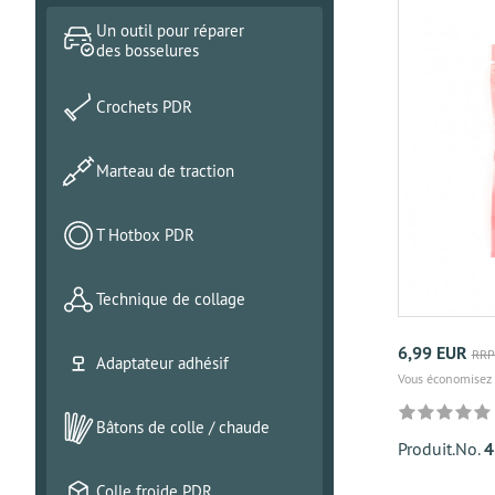
Un outil pour réparer
des bosselures
Crochets PDR
Marteau de traction
T Hotbox PDR
Technique de collage
6,99 EUR
RRP
Adaptateur adhésif
Vous économisez
Bâtons de colle / chaude
Produit.No.
4
Colle froide PDR