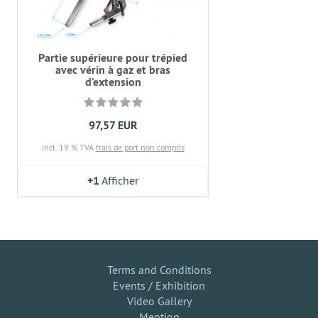
Partie supérieure pour trépied
avec vérin à gaz et bras
d’extension
97,57 EUR
incl. 19 % TVA
frais de port non compris
+1
Afficher
Terms and Conditions
Events / Exhibition
Video Gallery
Mention