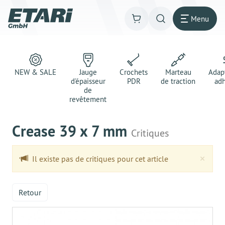
Menu
NEW & SALE
Jauge
Crochets
Marteau
Adap
d'épaisseur
PDR
de traction
adh
de
revêtement
Crease 39 x 7 mm
Critiques
Clo
×
Il existe pas de critiques pour cet article
Retour