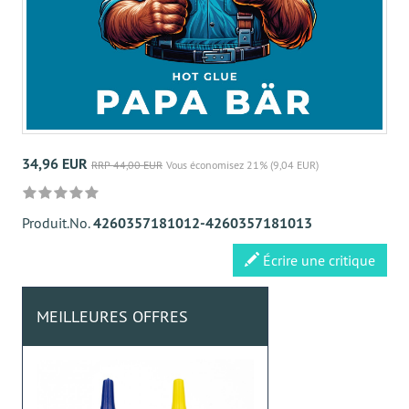
34,96 EUR
RRP 44,00 EUR
Vous économisez 21% (9,04 EUR)
Produit.No.
4260357181012-4260357181013
Écrire une critique
MEILLEURES OFFRES