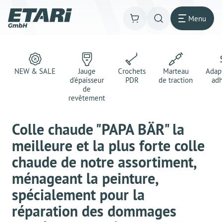
Menu
NEW & SALE
Jauge
Crochets
Marteau
Adap
d'épaisseur
PDR
de traction
adh
de
revêtement
Colle chaude "PAPA BÄR" la
meilleure et la plus forte colle
chaude de notre assortiment,
ménageant la peinture,
spécialement pour la
réparation des dommages