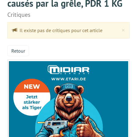
causés par la grêle, PDR 1 KG
Critiques
Clo
×
Il existe pas de critiques pour cet article
Retour