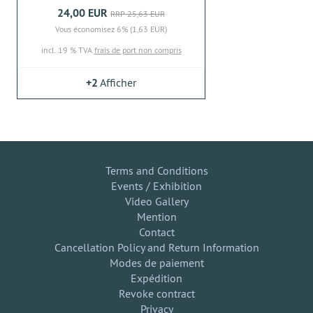
24,00 EUR
RRP 25,63 EUR
Vous économisez 6% (1,63 EUR)
incl. 19 % TVA
frais de port non compris
+2
Afficher
Terms and Conditions
Events / Exhibition
Video Gallery
Mention
Contact
Cancellation Policy and Return Information
Modes de paiement
Expédition
Revoke contract
Privacy