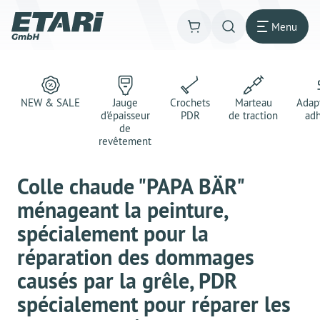
Menu
NEW & SALE
Jauge
Crochets
Marteau
Adap
d'épaisseur
PDR
de traction
adh
de
revêtement
Colle chaude "PAPA BÄR"
ménageant la peinture,
spécialement pour la
réparation des dommages
causés par la grêle, PDR
spécialement pour réparer les