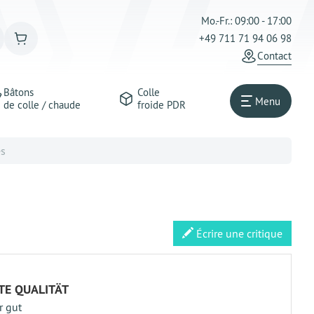
Mo.-Fr.: 09:00 - 17:00
+49 711 71 94 06 98
Сontact
Bâtons
Colle
Menu
de colle / chaude
froide PDR
es
Écrire une critique
TE QUALITÄT
r gut