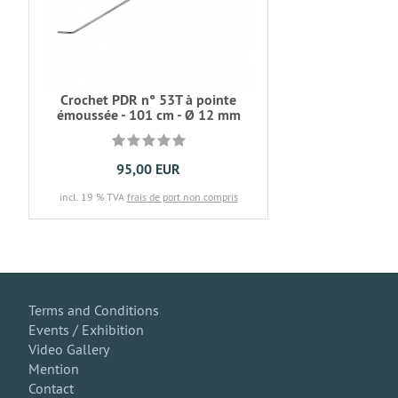
Crochet PDR n° 53T à pointe
émoussée - 101 cm - Ø 12 mm
95,00 EUR
incl. 19 % TVA
frais de port non compris
Terms and Conditions
Events / Exhibition
Video Gallery
Mention
Contact