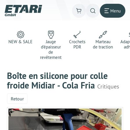
Menu
NEW & SALE
Jauge
Crochets
Marteau
Adap
d'épaisseur
PDR
de traction
adh
de
revêtement
Boîte en silicone pour colle
froide Midiar - Cola Fria
Critiques
Retour