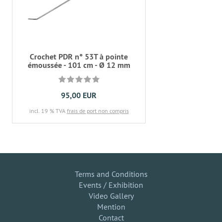
Crochet PDR n° 53T à pointe
émoussée - 101 cm - Ø 12 mm
95,00 EUR
incl. 19 % TVA
frais de port non compris
Terms and Conditions
Events / Exhibition
Video Gallery
Mention
Contact