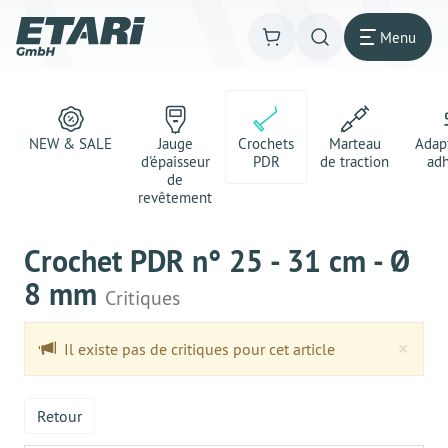
Menu
NEW & SALE
Jauge
Crochets
Marteau
Adap
d'épaisseur
PDR
de traction
adh
de
revêtement
Crochet PDR n° 25 - 31 cm - Ø
8 mm
Critiques
Clo
×
Il existe pas de critiques pour cet article
Retour