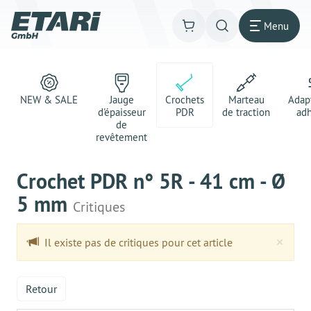
Menu
NEW & SALE
Jauge
Crochets
Marteau
Adap
d'épaisseur
PDR
de traction
adh
de
revêtement
Crochet PDR n° 5R - 41 cm - Ø
5 mm
Critiques
Clo
×
Il existe pas de critiques pour cet article
Retour