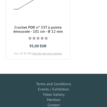
Crochet PDR n° 53T à pointe
émoussée - 101 cm - Ø 12 mm
95,00 EUR
incl. 19 % TVA
frais de port non compris
Terms and Conditions
Events / Exhibition
Video Gallery
Mention
Contact