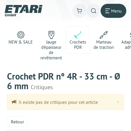
Menu
NEW & SALE
Jauge
Crochets
Marteau
Adap
d'épaisseur
PDR
de traction
adh
de
revêtement
Crochet PDR n° 4R - 33 cm - Ø
6 mm
Critiques
Clo
×
Il existe pas de critiques pour cet article
Retour