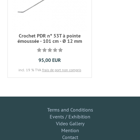
Crochet PDR n° 53T à pointe
émoussée - 101 cm - Ø 12 mm
95,00 EUR
incl. 19 % TVA
frais de port non compris
Terms and Conditions
Events / Exhibition
Video Gallery
Mention
Contact