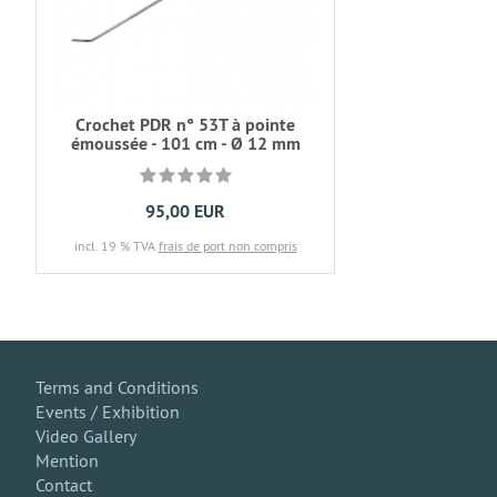
Crochet PDR n° 53T à pointe
émoussée - 101 cm - Ø 12 mm
95,00 EUR
incl. 19 % TVA
frais de port non compris
Terms and Conditions
Events / Exhibition
Video Gallery
Mention
Contact