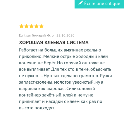
Écrire une critique
Écrit par Геннадий �. on 22.10.2020
ХОРОШАЯ КЛЕЕВАЯ СИСТЕМА
Работает на больших вмятинах реально
прикольно. Мелкие острые холодный клей
конечно не берёт. Но горячий он тоже не
все вытягивает. Для тех кто в теме, объяснять
не нужно.... Ну а так сделано грамотно. Ручки
запластизолены, молоток увесистый, ну а
шаровая как шаровая. Силиконовый
контейнер зачётный, клей к нему не
прилипает и насадки с клеем как раз по
высоте подходят.