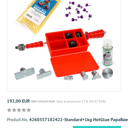
192,00 EUR
RRP 230,97 EUR
Vous économisez 17% (38,97 EUR)
Produit.No.
4260357182422-Standard+1kg HotGlue PapaBae