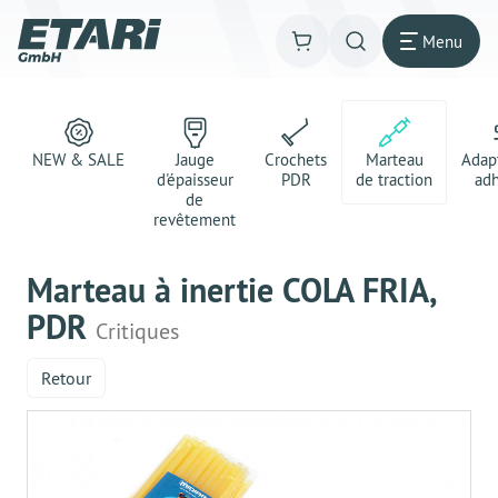
Menu
NEW & SALE
Jauge
Crochets
Marteau
Adap
d'épaisseur
PDR
de traction
adh
de
revêtement
Marteau à inertie COLA FRIA,
PDR
Critiques
Retour