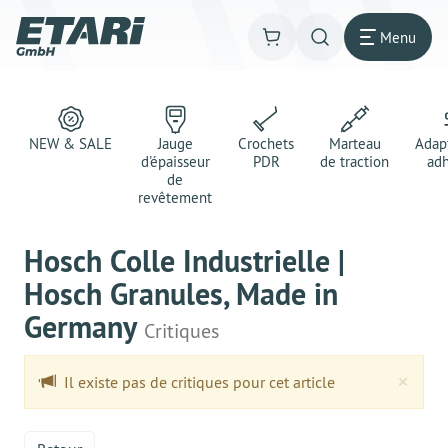
Menu
NEW & SALE
Jauge
Crochets
Marteau
Adap
d'épaisseur
PDR
de traction
adh
de
revêtement
Hosch Colle Industrielle |
Hosch Granules, Made in
Germany
Critiques
Clo
×
Il existe pas de critiques pour cet article