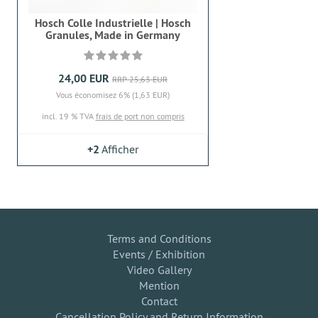
Hosch Colle Industrielle | Hosch
Granules, Made in Germany
24,00 EUR
RRP 25,63 EUR
Vous économisez 6% (1,63 EUR)
incl. 19 % TVA
frais de port non compris
+2
Afficher
Terms and Conditions
Events / Exhibition
Video Gallery
Mention
Contact
Cancellation Policy and Return Information