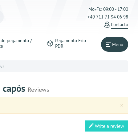
Mo.-Fr.: 09:00 - 17:00
+49 711 71 94 06 98
Contacto
s de pegamento /
Pegamento Frio
Menú
te
PDR
ws
en capós
Reviews
Clos
×
Write a review