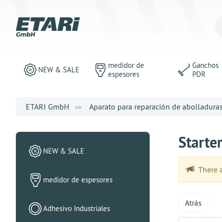
medidor de
Ganchos
NEW & SALE
espesores
PDR
ETARI GmbH
Aparato para reparación de abolladura
Starte
NEW & SALE
There ar
medidor de espesores
Atrás
Adhesivo Industriales