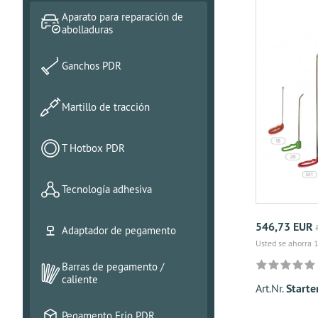
Aparato para reparación de
abolladuras
Ganchos PDR
Martillo de tracción
T Hotbox PDR
Tecnología adhesiva
546,73 EUR
Adaptador de pegamento
Usted se ahorra 
Barras de pegamento /
caliente
Art.Nr.
Start
Pegamento Frio PDR