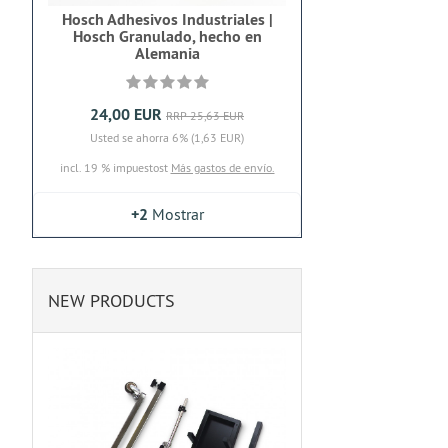
Hosch Adhesivos Industriales |
Hosch Granulado, hecho en
Alemania
24,00 EUR
RRP 25,63 EUR
Usted se ahorra 6% (1,63 EUR)
incl. 19 % impuestost
Más gastos de envío.
+2
Mostrar
NEW PRODUCTS