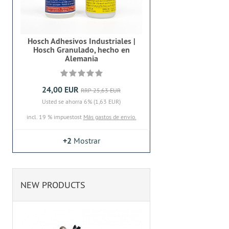
Hosch Adhesivos Industriales |
Hosch Granulado, hecho en
Alemania
24,00 EUR
RRP 25,63 EUR
Usted se ahorra 6% (1,63 EUR)
incl. 19 % impuestost
Más gastos de envío.
+2
Mostrar
NEW PRODUCTS