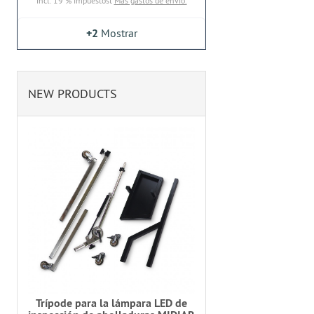
incl. 19 % impuestost
Más gastos de envío.
+2
Mostrar
NEW PRODUCTS
Trípode para la lámpara LED de