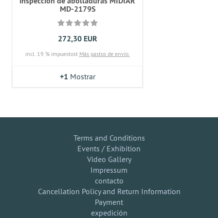
inspección de abolladuras MIDIAR
MD-2179S
272,30 EUR
incl. 19 % impuestost
Más gastos de envío.
+1
Mostrar
Terms and Conditions
Events / Exhibition
Video Gallery
Impressum
contacto
Cancellation Policy and Return Information
Payment
expedición