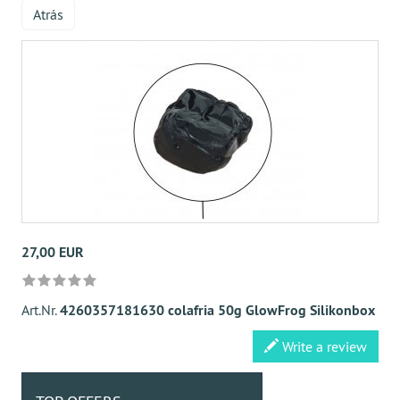
Atrás
27,00 EUR
Art.Nr.
4260357181630 colafria 50g GlowFrog Silikonbox
Write a review