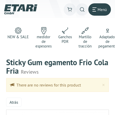
Menú
NEW & SALE
medidor
Ganchos
Martillo
Adaptado
de
PDR
de
de
espesores
tracción
pegament
Sticky Gum egamento Frio Cola
Fria
Reviews
Clo
×
There are no reviews for this product
Atrás