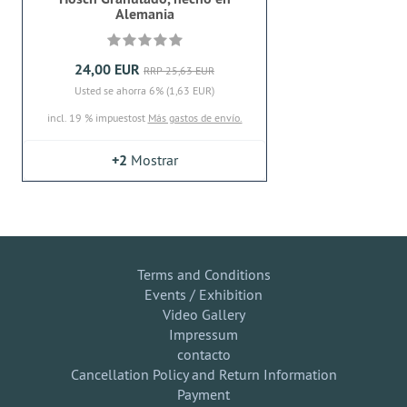
Alemania
24,00 EUR
RRP 25,63 EUR
Usted se ahorra 6% (1,63 EUR)
incl. 19 % impuestost
Más gastos de envío.
+2
Mostrar
Terms and Conditions
Events / Exhibition
Video Gallery
Impressum
contacto
Cancellation Policy and Return Information
Payment