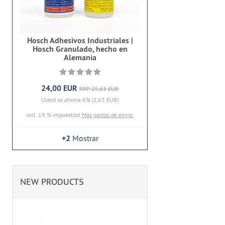
Hosch Adhesivos Industriales |
Hosch Granulado, hecho en
Alemania
24,00 EUR
RRP 25,63 EUR
Usted se ahorra 6% (1,63 EUR)
incl. 19 % impuestost
Más gastos de envío.
+2
Mostrar
NEW PRODUCTS