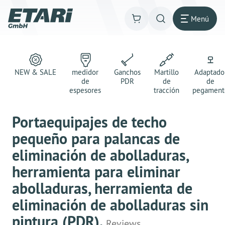
Menú
NEW & SALE
medidor
Ganchos
Martillo
Adaptado
de
PDR
de
de
espesores
tracción
pegament
Portaequipajes de techo
pequeño para palancas de
eliminación de abolladuras,
herramienta para eliminar
abolladuras, herramienta de
eliminación de abolladuras sin
pintura (PDR).
Reviews