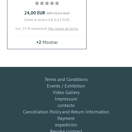
24,00 EUR
RRP 25,63 EUR
Usted se ahorra 6% (1,63 EUR)
incl. 19 % impuestost
Más gastos de envío.
+2
Mostrar
Terms and Conditions
Events / Exhibition
Video Gallery
Impressum
contacto
Cancellation Policy and Return Information
Payment
expedición
Revoke contract