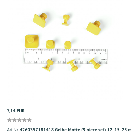
7,14 EUR
Art.Nr.
4260357181418 Gelbe Motte (9 piece set) 12, 15, 25