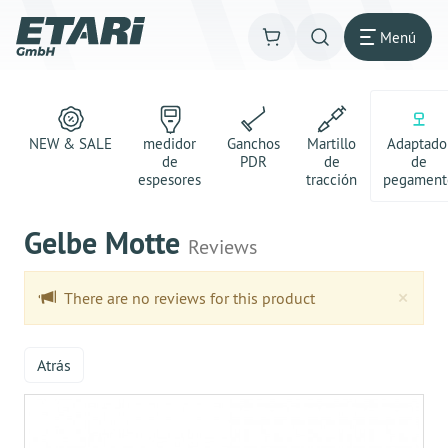
Menú
NEW & SALE
medidor
Ganchos
Martillo
Adaptado
de
PDR
de
de
espesores
tracción
pegament
Gelbe Motte
Reviews
Clo
×
There are no reviews for this product
Atrás