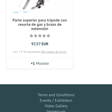
Parte superior para trípode con
resorte de gas y brazo de
extensión
97,57 EUR
incl. 19 % impuestost
Más gastos de envío.
+1
Mostrar
Terms and Conditions
Events / Exhibition
Video Gallery
Impressum