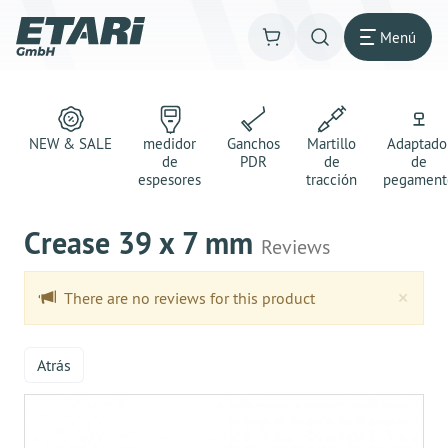
Menú
NEW & SALE
medidor
Ganchos
Martillo
Adaptado
de
PDR
de
de
espesores
tracción
pegament
Crease 39 x 7 mm
Reviews
Clo
×
There are no reviews for this product
Atrás