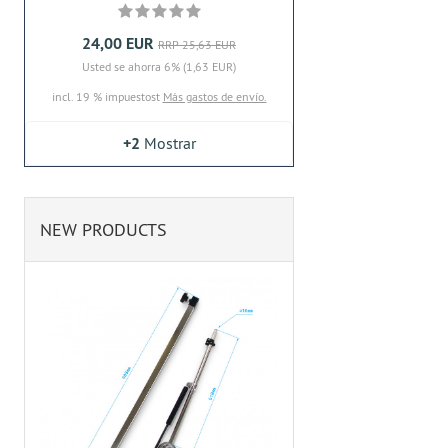
24,00 EUR
RRP 25,63 EUR
Usted se ahorra 6% (1,63 EUR)
incl. 19 % impuestost
Más gastos de envío.
+2
Mostrar
NEW PRODUCTS