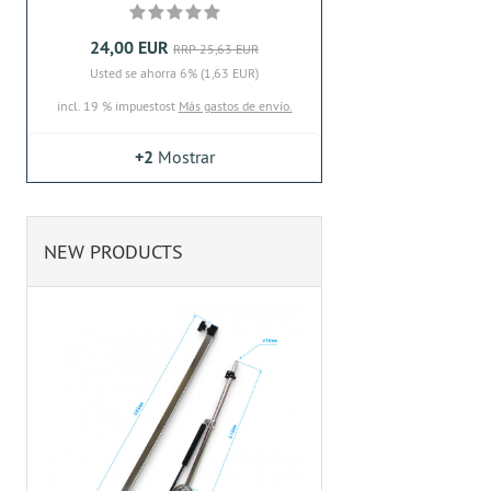
24,00 EUR
RRP 25,63 EUR
Usted se ahorra 6% (1,63 EUR)
incl. 19 % impuestost
Más gastos de envío.
+2
Mostrar
NEW PRODUCTS