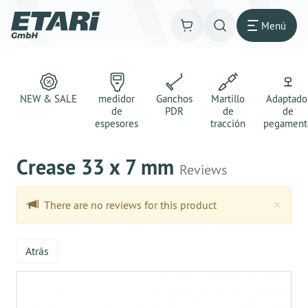
Menú
NEW & SALE
medidor
Ganchos
Martillo
Adaptado
de
PDR
de
de
espesores
tracción
pegament
Crease 33 x 7 mm
Reviews
Clo
×
There are no reviews for this product
Atrás