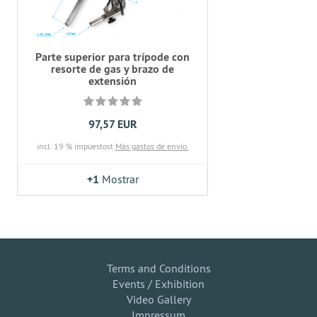
Parte superior para trípode con
resorte de gas y brazo de
extensión
97,57 EUR
incl. 19 % impuestost
Más gastos de envío.
+1
Mostrar
Terms and Conditions
Events / Exhibition
Video Gallery
Impressum