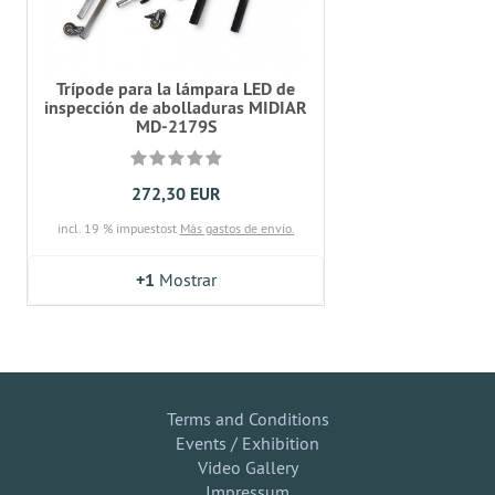
Trípode para la lámpara LED de
inspección de abolladuras MIDIAR
MD-2179S
272,30 EUR
incl. 19 % impuestost
Más gastos de envío.
+1
Mostrar
Terms and Conditions
Events / Exhibition
Video Gallery
Impressum