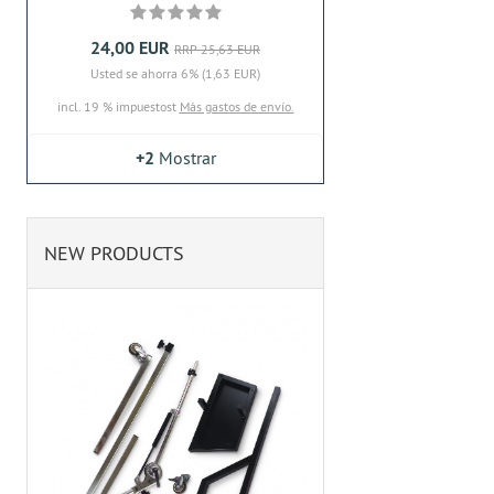
24,00 EUR
RRP 25,63 EUR
Usted se ahorra 6% (1,63 EUR)
incl. 19 % impuestost
Más gastos de envío.
+2
Mostrar
NEW PRODUCTS