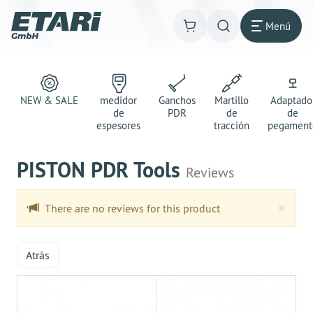
Menú
NEW & SALE
medidor
Ganchos
Martillo
Adaptado
de
PDR
de
de
espesores
tracción
pegament
PISTON PDR Tools
Reviews
Clo
×
There are no reviews for this product
Atrás