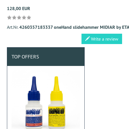
128,00 EUR
Art.Nr.
4260357183337 oneHand slidehammer MIDIAR by ET
Write a review
TOP OFFERS